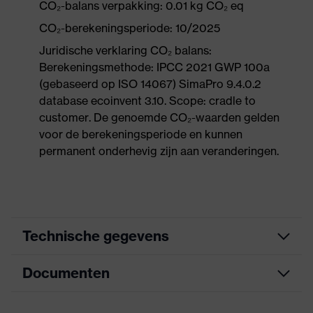
CO₂-balans verpakking: 0.01 kg CO₂ eq
CO₂-berekeningsperiode: 10/2025
Juridische verklaring CO₂ balans:
Berekeningsmethode: IPCC 2021 GWP 100a
(gebaseerd op ISO 14067) SimaPro 9.4.0.2
database ecoinvent 3.10. Scope: cradle to
customer. De genoemde CO₂-waarden gelden
voor de berekeningsperiode en kunnen
permanent onderhevig zijn aan veranderingen.
Technische gegevens
Documenten
Zoek kleur
zwart, wit
(filter)