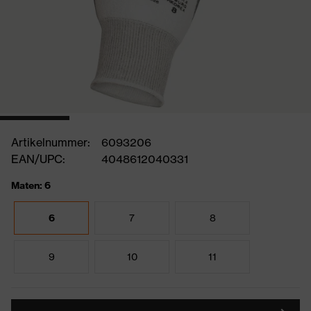
Artikelnummer:
6093206
EAN/UPC:
4048612040331
Maten: 6
6
7
8
9
10
11