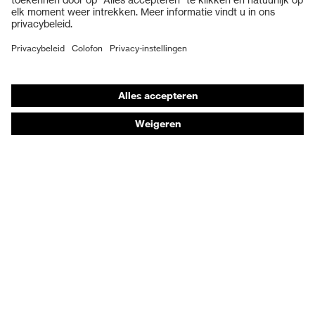
Veiligheidsschoenen
Individuele PBM
Adembeschermingsmaskers
Gehoorbescherming
Beschermende kleding en workwear
Productadvisering
Handbescherming: uvex Chemical Expert System
Oogbescherming: Toepassingsaanbevelingen
Technologieën
Onderscheidingen
Koopadvies