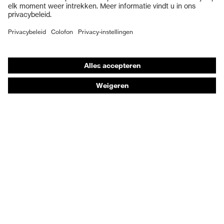
Veiligheidsschoenen
Individuele PBM
Adembeschermingsmaskers
Gehoorbescherming
Beschermende kleding en workwear
Productadvisering
Handbescherming: uvex Chemical Expert System
Oogbescherming: Toepassingsaanbevelingen
Technologieën
Onderscheidingen
Koopadvies