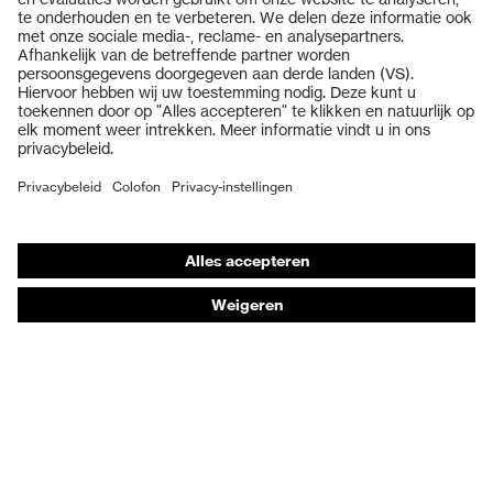
Veiligheidsbrillen
Veiligheidshelmen
Veiligheidshandschoenen
Veiligheidsschoenen
Individuele PBM
Adembeschermingsmaskers
Gehoorbescherming
Beschermende kleding en workwear
Productadvisering
Handbescherming: uvex Chemical Expert System
Oogbescherming: Toepassingsaanbevelingen
Technologieën