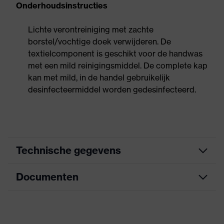
Onderhoudsinstructies
Lichte verontreiniging met zachte
borstel/vochtige doek verwijderen. De
textielcomponent is geschikt voor de handwas
met een mild reinigingsmiddel. De complete kap
kan met mild, in de handel gebruikelijk
desinfecteermiddel worden gedesinfecteerd.
Technische gegevens
Documenten
Zoek kleur
zwart
(filter)
Informatieblad
Buitenmateriaal
Textiel/mesh-weefsel
kap