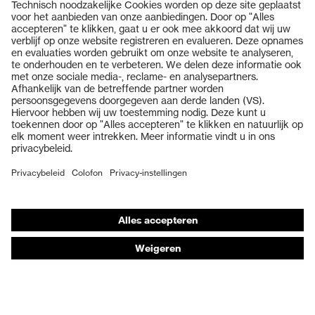
Producten
Veiligheidsbrillen
Veiligheidshelmen
Veiligheidshandschoenen
Veiligheidsschoenen
Individuele PBM
Adembeschermingsmaskers
Gehoorbescherming
Beschermende kleding en workwear
Productadvisering
Handbescherming: uvex Chemical Expert System