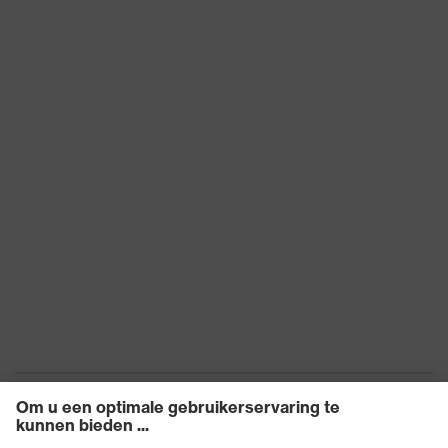
schokdemping
Vlambestendigheid,
Bescherming tegen
Koudebestendigheid tot -30
thermische risico's
°C
uvex-technologie
uvex climazone