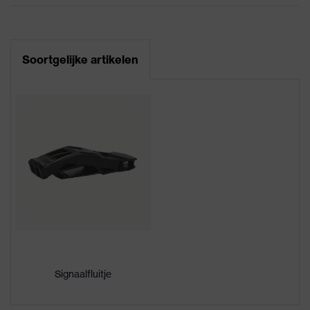
Oorkappen en vizier
Koppeling
Informatieblad
(Euroslots 30 mm), Ander
helmtoebehoren
toebehoren (bijv. helmlamp)
Soortgelijke artikelen
CE-conformiteitsverklaring
uitrusting
6-punts-binnenwerk
Downloadportaal voor CE-
Ventilatieopeningen
Met ventilatie
conformiteitsverklaringen
Aanduiding
uvex pheos
productfamilie
Geslacht
Unisex
Binnenwerkvariant
Binnenwerk met draaiwiel
Markering vizier
-
Signaalfluitje
Materiaal buitenste
Acrylonitril-butadieen-
laag
styreen-copolymeer (ABS)