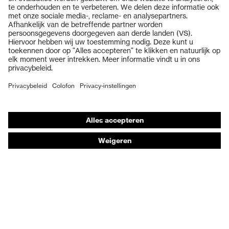
Veiligheidsbrillen
Veiligheidshelmen
Veiligheidshandschoenen
Veiligheidsschoenen
Individuele PBM
Adembeschermingsmaskers
Gehoorbescherming
Beschermende kleding en workwear
Productadvisering
Handbescherming: uvex Chemical Expert System
Oogbescherming: Toepassingsaanbevelingen
Technologieën