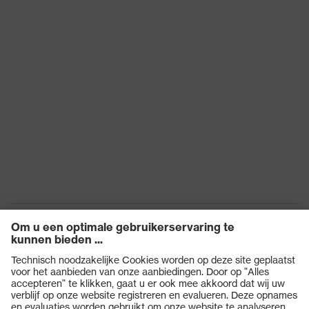
Koudebestendigheid tot -30
thermische risico's
°C
uvex-technologie
uvex climazone
Zoek kleur (filter)
wit
Producten