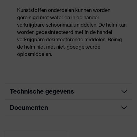
Kunststoffen onderdelen kunnen worden
gereinigd met water en in de handel
verkrijgbare schoonmaakmiddelen. De helm kan
worden gedesinfecteerd met in de handel
verkrijgbare desinfecterende middelen. Reinig
de helm niet met niet-goedgekeurde
oplosmiddelen.
Technische gegevens
Documenten
Oorkappen en vizier
Koppeling
(Euroslots 30 mm), Ander
helmtoebehoren
toebehoren (bijv. helmlamp)
Informatieblad
Mips®-