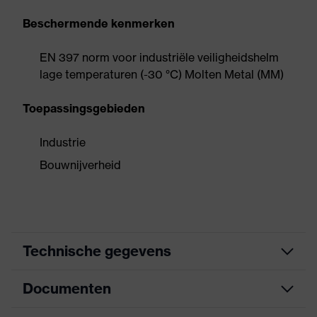
Beschermende kenmerken
EN 397 norm voor industriële veiligheidshelm
lage temperaturen (-30 °C) Molten Metal (MM)
Toepassingsgebieden
Industrie
Bouwnijverheid
Technische gegevens
Documenten
Zoek kleur (filter)
rood