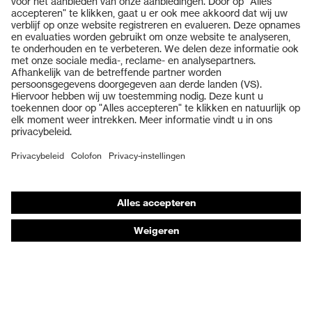
Producten
Veiligheidsbrillen
Veiligheidshelmen
Veiligheidshandschoenen
Veiligheidsschoenen
Individuele PBM
Adembeschermingsmaskers
Gehoorbescherming
Beschermende kleding en workwear
Productadvisering
Handbescherming: uvex Chemical Expert System