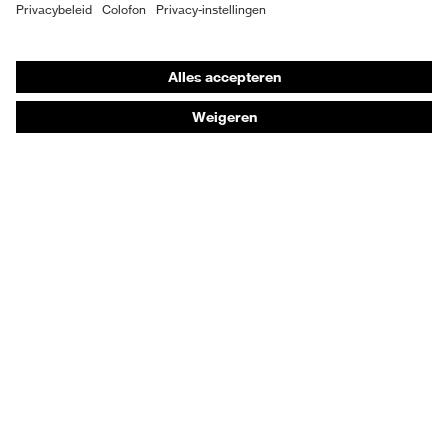
Individuele PBM
Adembeschermingsmaskers
Gehoorbescherming
Beschermende kleding en workwear
Productadvisering
Handbescherming: uvex Chemical Expert System
Oogbescherming: Toepassingsaanbevelingen
Technologieën
Onderscheidingen
Koopadvies
Dealers zoeken
Orthopedische bestellingen