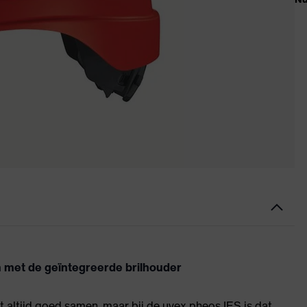
m met de geïntegreerde brilhouder
et altijd goed samen, maar bij de uvex pheos IES is dat