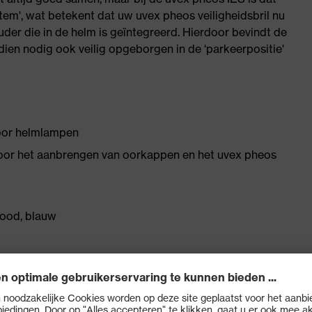
tem', wat betekent dat uw uvex pheos veiligheidsbril nu
er die in de helm is geïntegreerd. Hierdoor bevindt de
indien nodig ook veilig opgeborgen in de ‘parkeerpositie'
voor helmlampen
voor het aanbrengen van oorkappen en het uvex pheos
 rood, blauw
 optimale pasvorm en comfort
ximale beluchting