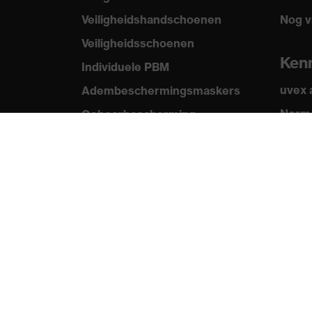
Veiligheidshandschoenen
Nog v
uvex-technologie
uvex climazone
Veiligheidsschoenen
Ken
Individuele PBM
uvex
Adembeschermingsmaskers
Norme
Gehoorbescherming
Certi
Beschermende kleding en
workwear
Productadvisering
Handbescherming: uvex
Chemical Expert System
Oogbescherming:
Toepassingsaanbevelingen
Technologieën