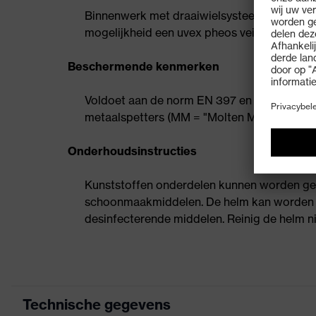
Binnenwerk met draaiwielsysteem voor een t
mogelijkheid een uvex pheos veiligheidsbril
Beschermende kenmerken
Voldoet aan de norm EN 397 en de extra ver
metaalspetters (MM = "Molten Metal")
Onderhoudsinstructies
Kunststoffen onderdelen kunnen worden gere
schoonmaakmiddelen. De helm kan worden g
desinfecterende middelen. Reinig de helm 
Technische gegevens