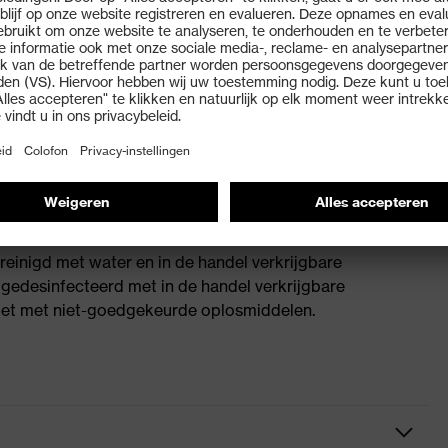
raploze wijdteregeling – bovendien bestaat de
 te monteren
eisten voor zeer lage temperaturen (-30 ºC) en
inigd met water en in de handel verkrijgbare
edesinfecteerd met in de handel verkrijgbare
niet met niet-goedgekeurde oplosmiddelen.