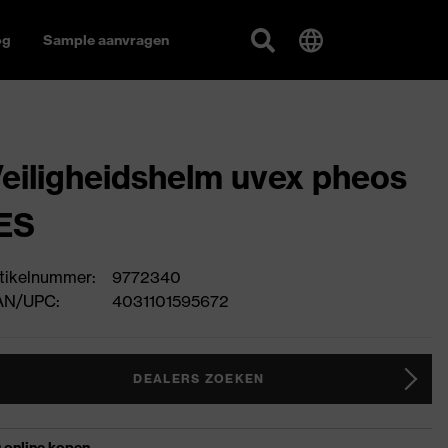
og
Sample aanvragen
eiligheidshelm uvex pheos
ES
tikelnummer:
9772340
AN/UPC:
4031101595672
DEALERS ZOEKEN