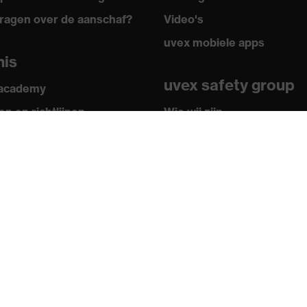
ragen over de aanschaf?
Video's
uvex mobiele apps
nis
uvex safety group
 academy
n en richtlijnen
Wie wij zijn
ficaten
Hoe u ons kunt bereiken
Contact
Colofon
Privacybeleid