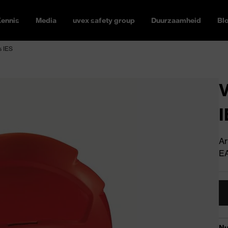
ennis
Media
uvex safety group
Duurzaamheid
Bl
s IES
V
I
Ar
E