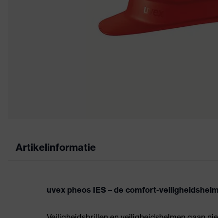
Artikelinformatie
uvex pheos IES – de comfort-veiligheidshel
Veiligheidsbrillen en veiligheidshelmen gaan ni