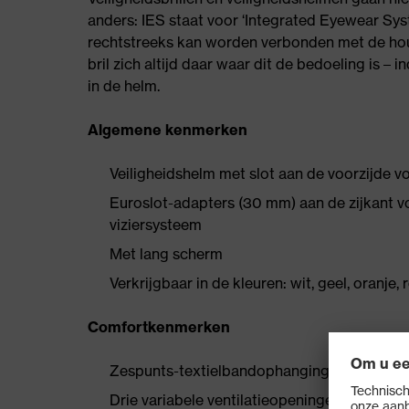
anders: IES staat voor ‘Integrated Eyewear Sys
rechtstreeks kan worden verbonden met de houd
bril zich altijd daar waar dit de bedoeling is – 
in de helm.
Algemene kenmerken
Veiligheidshelm met slot aan de voorzijde 
Euroslot-adapters (30 mm) aan de zijkant 
viziersysteem
Met lang scherm
Verkrijgbaar in de kleuren: wit, geel, oranje,
Comfortkenmerken
Zespunts-textielbandophanging zorgt voor
Drie variabele ventilatieopeningen voor ma