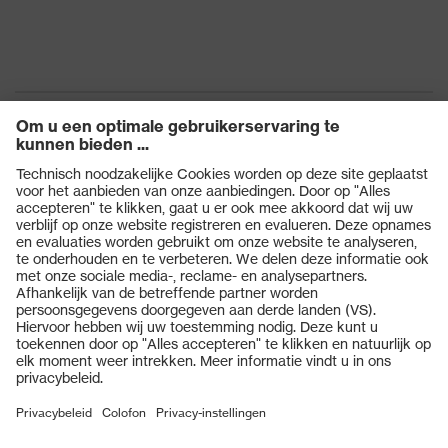
Producten
Veiligheidsbrillen
Veiligheidshelmen
Veiligheidshandschoenen
Veiligheidsschoenen
Individuele PBM
Adembeschermingsmaskers