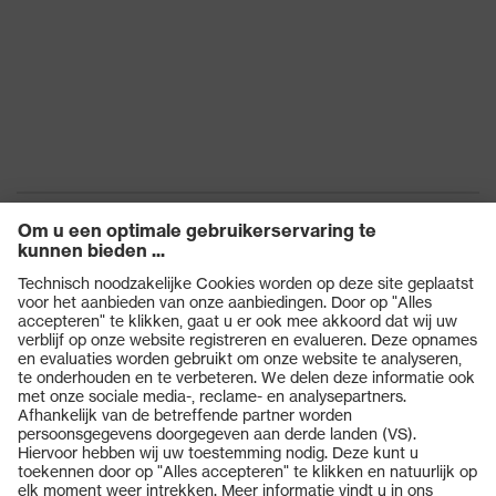
Slipweerstand
SRC
Bescherming tegen
Resistent tegen olie en
chemische risico's
benzine
Bescherming tegen
Anti-statisch (A)
elektrische risico's
Bescherming tegen
Waterbestendigheid van
vocht
de bovenkant (WRU)
Bescherming tegen
Energieopnamevermogen
Producten
mechanische risico's
in het hielgedeelte (E)
Veiligheidsbrillen
Beschermingsklasse
S2
Veiligheidshelmen
Zool
uvex motion
Veiligheidshandschoenen