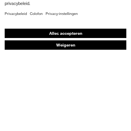
uvex climazone, uvex
Veiligheidsschoenen
uvex-technologie
medicare
Individuele PBM
Elastische veters met
Adembeschermingsmaskers
Sluiting
snelsluiting
Gehoorbescherming
beschermneus
stalen beschermneus
Beschermende kleding en workwear
Productadvisering
Handbescherming: uvex Chemical Expert System
Oogbescherming: Toepassingsaanbevelingen
Technologieën
Onderscheidingen
Koopadvies