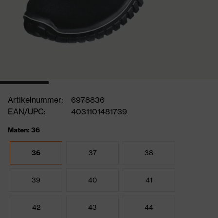
Artikelnummer:
6978836
EAN/UPC:
4031101481739
Maten: 36
36
37
38
39
40
41
42
43
44