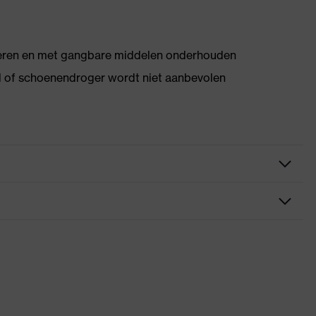
deren en met gangbare middelen onderhouden
l of schoenendroger wordt niet aanbevolen
die allergisch zijn aan chroom
g, Profielzool, Reflecterende elementen, Zachte
et-afgevende zool, Gesloten hielgedeelte
d Winner 2020