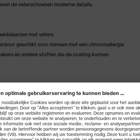
even de veterschoenen moderne details.
gheidslaarzen met veters
ardoor geschikt voor mensen met een chroomallergie
kmakers en andere stoffen die de coating kunnen
alen
plekken
met vochtafvoersysteem en extra hiel- en