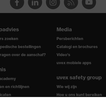
 A1:2024
padvies
Media
rs zoeken
Persberichten
ektrostatische oplading (ESD) met een lekweerstand van
pedische bestellingen
Catalogi en brochures
aohm
ragen over de aanschaf?
Video's
uvex mobiele apps
nis
uvex safety group
 academy
en benzine
n en richtlijnen
Wie wij zijn
ficaten
Hoe u ons kunt bereiken