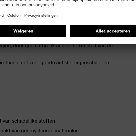
47:2022 met aanvullende markering voor zeer goede
ficaties met lekweerstand lager dan 100 megaohm
neus voor uitstekend draagcomfort
ging, doet geen afbreuk aan de flexibiliteit van de
rethaan met zeer goede antislip-eigenschappen
st van schadelijke stoffen
maakt van gerecycleerde materialen