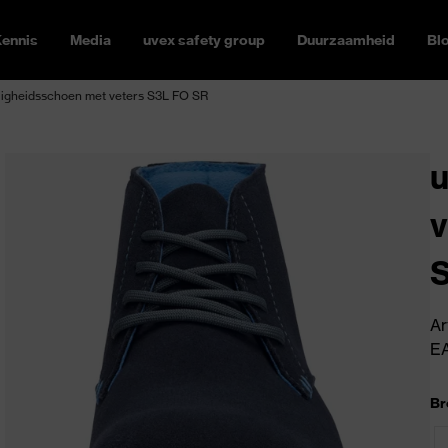
ennis
Media
uvex safety group
Duurzaamheid
Bl
iligheidsschoen met veters S3L FO SR
u
v
Ar
E
Br