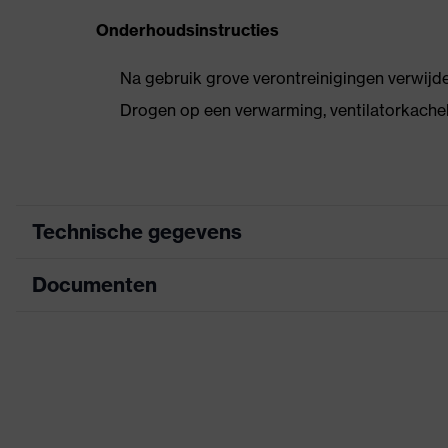
Onderhoudsinstructies
Na gebruik grove verontreinigingen verwij
Drogen op een verwarming, ventilatorkache
Technische gegevens
Documenten
Zoek kleur (filter)
blauw
Allergie-informatie
Geschikt voor mensen 
Maattabel
Zacht gewatteerde ton
Informatieblad
uitrusting
gewatteerde kraag, Ni
CE-conformiteitsverklaring
Awards
German Design Awar