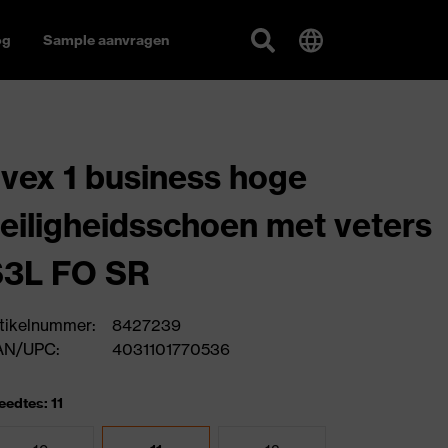
og
Sample aanvragen
vex 1 business hoge
eiligheidsschoen met veters
S3L FO SR
tikelnummer:
8427239
AN/UPC:
4031101770536
eedtes: 11