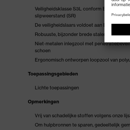
Veiligheidsklasse S3L conform EN ISO 203
slipweerstand (SR)
De veiligheidslaars voldoet aan ESD-speci
Robuuste, bijzonder brede stalen bescherm
Niet-metalen inlegzool met penetratiebeveili
schoen
Ergonomisch ontworpen loopzool van polyu
Toepassingsgebieden
Lichte toepassingen
Opmerkingen
Vrij van schadelijke stoffen volgens onze lij
Om hulpbronnen te sparen, gedeeltelijk ge