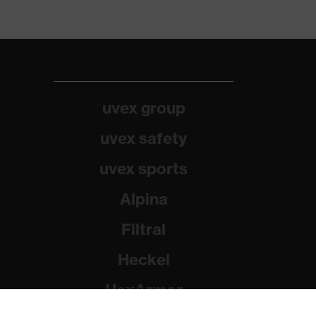
uvex group
uvex safety
uvex sports
Alpina
Filtral
Heckel
HexArmor