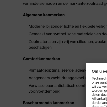
verfijnde siernaden en de markante zoolnaad g
Algemene kenmerken
Moderne, bijzonder lichte en flexibele veili
Gemaakt van synthetische materialen en da
Zoolmaterialen zijn vrij van siliconen, wee
beschadigen
Comfortkenmerken
Klimaatgeoptimaliseerde, ademende materi
Aangenaam zacht draaggevoel zonder druk
Verwisselbaar antistatisch comfortvoetbed 
voorvoetdemping
Beschermende kenmerken