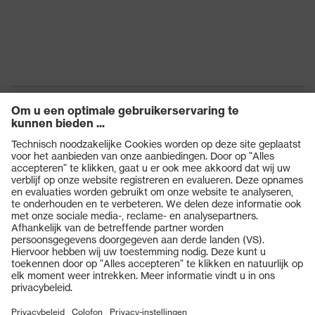
Slipweerstand
SRC
Bescherming tegen
Resistent tegen olie en
chemische risico's
benzine
Bescherming tegen
Anti-statisch (A)
elektrische risico's
Bescherming tegen
Waterbestendigheid van
vocht
de bovenkant (WRU)
Producten
Energieopnamevermogen
Bescherming tegen
Veiligheidsbrillen
in het hielgedeelte (E),
mechanische risico's
Doortrapbeveiliging (P)
Veiligheidshelmen
Veiligheidshandschoenen
Beschermingsklasse
S3
Veiligheidsschoenen
Zool
uvex 1 sport
Individuele PBM