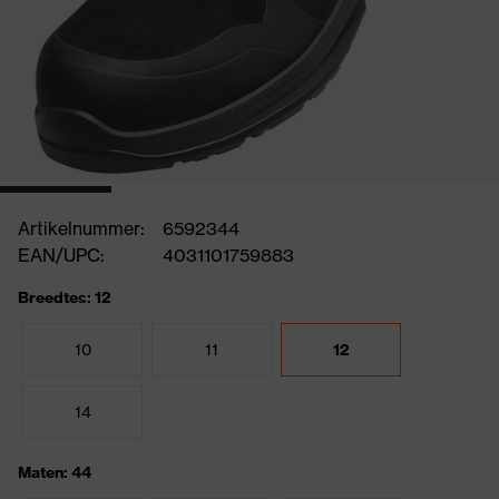
Artikelnummer:
6592344
EAN/UPC:
4031101759883
Breedtes: 12
10
11
12
14
Maten: 44