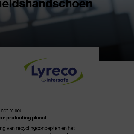
gheidshandschoen
het milieu.
en:
protecting planet
.
ing van recyclingconcepten en het