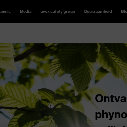
ennis
Media
uvex safety group
Duurzaamheid
Bl
Ontva
phyno