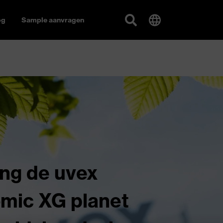
og
Sample aanvragen
ng de uvex
mic XG planet