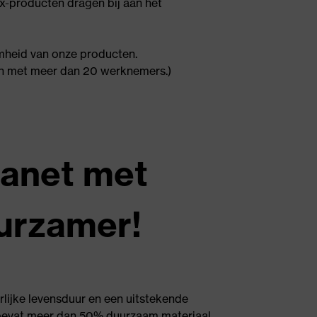
x-producten dragen bij aan het
amheid van onze producten.
en met meer dan 20 werknemers.)
lanet met
uurzamer!
lijke levensduur en een uitstekende
 bevat meer dan 50% duurzaam materiaal