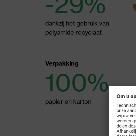
-29%
dankzij het gebruik van
polyamide recyclaat
Verpakking
100%
papier en karton