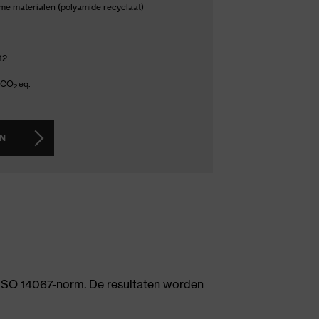
me materialen (polyamide recyclaat)
12
g CO
eq.
2
AN
e ISO 14067-norm. De resultaten worden