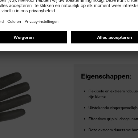
ic XG planet
Eigenschappen:
Flexibele en extreem robuus
zijn klasse
Uitstekende vingergevoelighe
Effectieve grip bij droge, n
Deze extreem duurzame hand