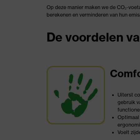
Op deze manier maken we de CO₂-voetaf
berekenen en verminderen van hun emissi
De voordelen va
Comfo
Uiterst c
gebruik v
functione
Optimaal 
ergonomi
Voelt zij