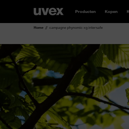
Producten
Kopen
K
Home
campagne phynomic xg intersafe