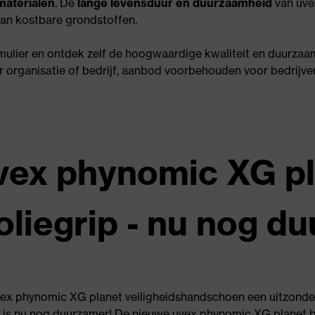
materialen
. De
lange levensduur en duurzaamheid
van uve
van kostbare grondstoffen.
rmulier en ontdek zelf de hoogwaardige kwaliteit en duurza
 organisatie of bedrijf, aanbod voorbehouden voor bedrijv
vex phynomic XG p
oliegrip - nu nog d
uvex phynomic XG planet veiligheidshandschoen een uitzonder
en is nu nog duurzamer! De nieuwe uvex phynomic XG planet