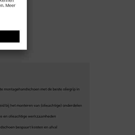
te montagehandschoen met de beste oliegrip in
id bij het monteren van (olieachtige) onderdelen
atte en olieachtige werkzaamheden
schoen bespaart kosten en afval