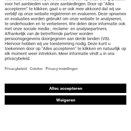
Producten
Veiligheidsbrillen
Veiligheidshelmen
Veiligheidshandschoenen
Veiligheidsschoenen
Individuele PBM
Adembeschermingsmaskers
Gehoorbescherming
Beschermende kleding en workwear
Productadvisering
Handbescherming: uvex Chemical Expert System